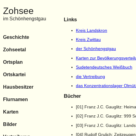
Zohsee
im Schönhengstgau
Links
Kreis Landskron
Geschichte
Kreis Zwittau
der Schönhengstgau
Zohseetal
Karten zur Bevölkerungsvertei
Ortsplan
Sudetendeutsches Weißbuch
Ortskartei
die Vertreibung
das Konzentrationslager Olmüt
Hausbesitzer
Bücher
Flurnamen
[01] Franz J.C. Gauglitz: Heim
Karten
[02] Franz J.C. Gauglitz: 999
Bilder
[03] Franz J.C. Gauglitz: Land
[04] Rudolf Grulich: Zeitzeuge