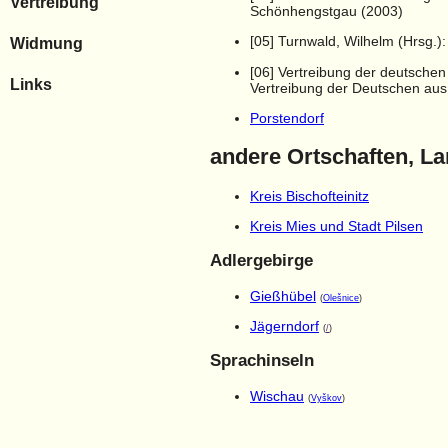
Vertreibung
Schönhengstgau (2003)
[05] Turnwald, Wilhelm (Hrsg.
Widmung
[06] Vertreibung der deutsche
Links
Vertreibung der Deutschen aus
Porstendorf
andere Ortschaften, L
Kreis Bischofteinitz
Kreis Mies und Stadt Pilsen
Adlergebirge
Gießhübel
(
Olešnice
)
Jägerndorf
(
/
)
Sprachinseln
Wischau
(
Vyškov
)